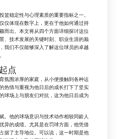
员投篮稳定性与心理素质的重要指标之一。
不仅仅体现在数字上，更在于他如何通过持
颖而出。本文将从四个方面详细探讨这位
景、技术发展的关键时刻、职业生涯的巅
，我们不仅能够深入了解这位球员的卓越
。
起点
体育氛围浓厚的家庭，从小便接触到各种运
的热情与重视为他日后的成长打下了坚实
的球场上与朋友们对抗，这为他日后成为
赋。他的球场意识与技术动作相较同龄人
优异的成绩。尤其是在罚球方面，他凭借
占据了主导地位。可以说，这一时期是他