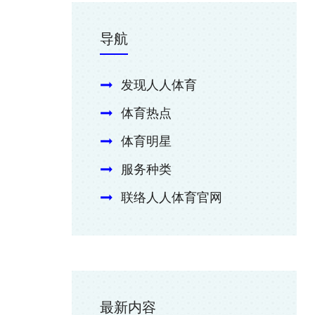
导航
发现人人体育
体育热点
体育明星
服务种类
联络人人体育官网
最新内容