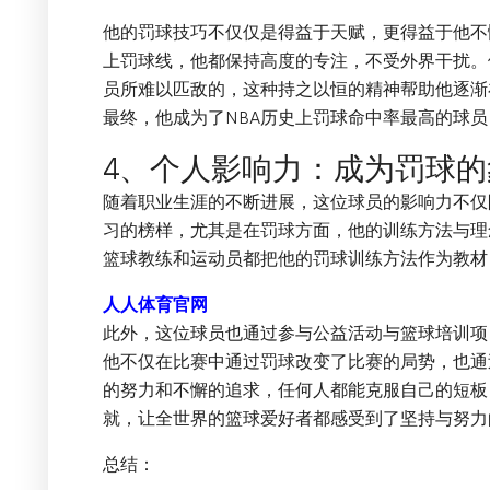
他的罚球技巧不仅仅是得益于天赋，更得益于他不
上罚球线，他都保持高度的专注，不受外界干扰。
员所难以匹敌的，这种持之以恒的精神帮助他逐渐
最终，他成为了NBA历史上罚球命中率最高的球
4、个人影响力：成为罚球的
随着职业生涯的不断进展，这位球员的影响力不仅
习的榜样，尤其是在罚球方面，他的训练方法与理
篮球教练和运动员都把他的罚球训练方法作为教材
人人体育官网
此外，这位球员也通过参与公益活动与篮球培训项
他不仅在比赛中通过罚球改变了比赛的局势，也通
的努力和不懈的追求，任何人都能克服自己的短板
就，让全世界的篮球爱好者都感受到了坚持与努力
总结：