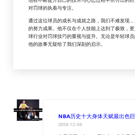
他在不断提升自己的技术与心态过程中所付出的巨
对罚球的执着与专注。
通过这位球员的成长与成就之路，我们不难发现，
的努力成果。他不仅在个人技能上达到了极致，更
球行业对罚球技巧的重视与提升。无论是年轻球员
他的故事无疑给了我们深刻的启示。
NBA历史十大身体天赋最出色
2024-12-04