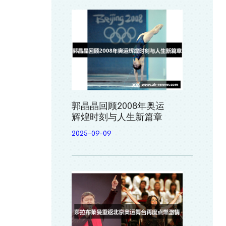
郭晶晶回顾2008年奥运
辉煌时刻与人生新篇章
2025-09-09