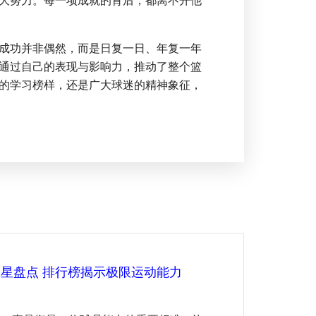
大努力。每一项成就的背后，都离不开他
成功并非偶然，而是日复一日、年复一年
通过自己的表现与影响力，推动了整个篮
的学习榜样，还是广大球迷的精神象征，
巨星盘点 排行榜揭示极限运动能力