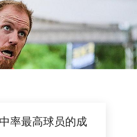
命中率最高球员的成