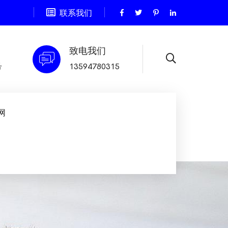
联系我们
致电我们
号
13594780315
网