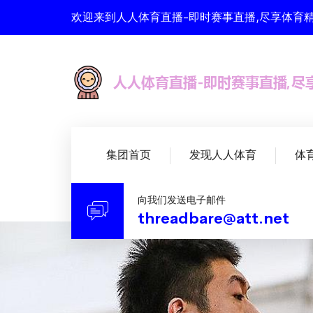
欢迎来到人人体育直播-即时赛事直播,尽享体育精
集团首页
发现人人体育
体
向我们发送电子邮件
threadbare@att.net