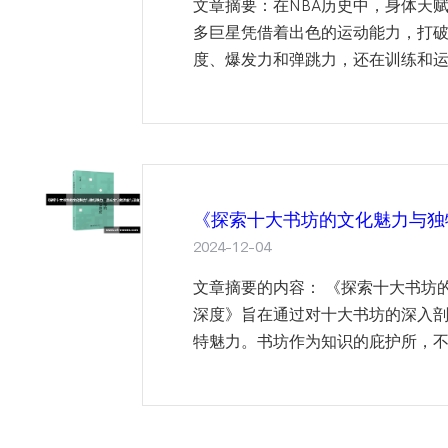
文章摘要：在NBA历史中，身体天
多巨星凭借着出色的运动能力，打
度、爆发力和弹跳力，还在训练和运
《探索十大书坊的文化魅力与独
2024-12-04
文章摘要的内容： 《探索十大书坊
深度》旨在通过对十大书坊的深入
特魅力。书坊作为知识的庇护所，不