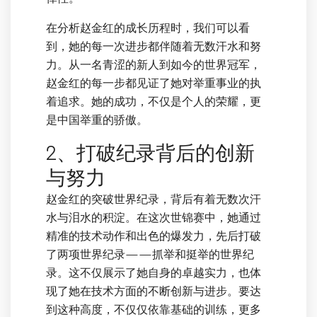
在分析赵金红的成长历程时，我们可以看
到，她的每一次进步都伴随着无数汗水和努
力。从一名青涩的新人到如今的世界冠军，
赵金红的每一步都见证了她对举重事业的执
着追求。她的成功，不仅是个人的荣耀，更
是中国举重的骄傲。
2、打破纪录背后的创新
与努力
赵金红的突破世界纪录，背后有着无数次汗
水与泪水的积淀。在这次世锦赛中，她通过
精准的技术动作和出色的爆发力，先后打破
了两项世界纪录——抓举和挺举的世界纪
录。这不仅展示了她自身的卓越实力，也体
现了她在技术方面的不断创新与进步。要达
到这种高度，不仅仅依靠基础的训练，更多