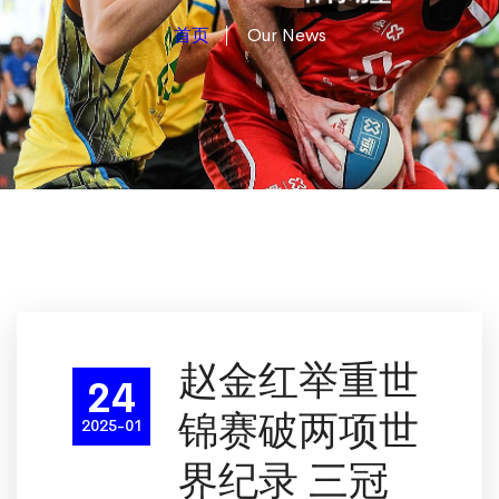
首页
Our News
赵金红举重世
24
锦赛破两项世
2025-01
界纪录 三冠