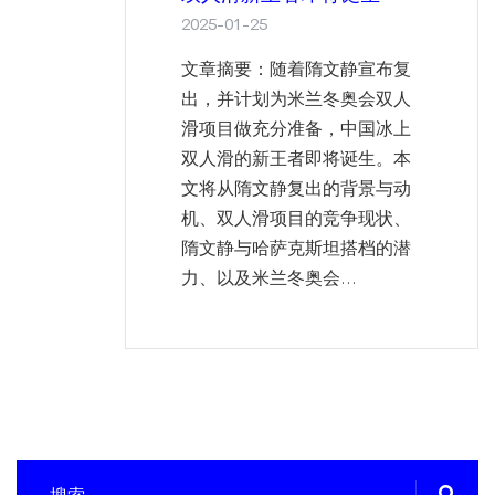
2025-01-25
文章摘要：随着隋文静宣布复
出，并计划为米兰冬奥会双人
滑项目做充分准备，中国冰上
双人滑的新王者即将诞生。本
文将从隋文静复出的背景与动
机、双人滑项目的竞争现状、
隋文静与哈萨克斯坦搭档的潜
力、以及米兰冬奥会...