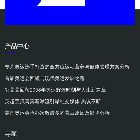
产品中心
专为奥运选手打造的全方位运动营养与健康管理方案分析
首届奥运会回顾与现代奥运发展之路
郭晶晶回顾2008年奥运辉煌时刻与人生新篇章
英超宝贝写真新潮流引爆社交媒体 热议不断
美国奥运会承办次数最多的背后原因及影响分析
导航