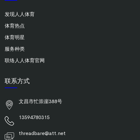
发现人人体育
体育热点
体育明星
服务种类
联络人人体育官网
联系方式
文昌市忙崇崖388号
13594780315
threadbare@att.net