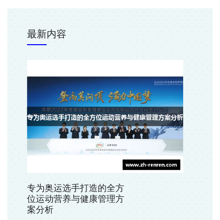
最新内容
专为奥运选手打造的全方
位运动营养与健康管理方
案分析