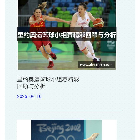
里约奥运篮球小组赛精彩
回顾与分析
2025-09-10