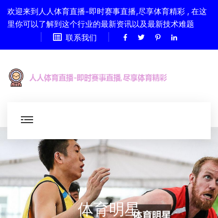
欢迎来到人人体育直播-即时赛事直播,尽享体育精彩 , 在这
里你可以了解到这个行业的最新资讯以及最新技术难题
联系我们
体育明星