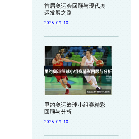
首届奥运会回顾与现代奥
运发展之路
2025-09-10
里约奥运篮球小组赛精彩
回顾与分析
2025-09-10