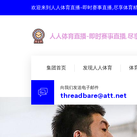
欢迎来到人人体育直播-即时赛事直播,尽享体育精
集团首页
发现人人体育
体
向我们发送电子邮件
threadbare@att.net