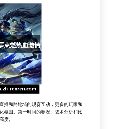
直播和跨地域的观赛互动，更多的玩家和
化氛围。第一时间的赛况、战术分析和比
高度。