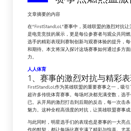
文章摘要的内容
在“FirstStandLoL”赛事中，英雄联盟的激
是电竞竞技的展示，更是每位参赛者与观众共同燃
选手的精彩表现到赛制创新与观赛体验的提升，每
和期待。本文将深入探讨这场赛事如何通过多方面
力。
人人体育
1、赛事的激烈对抗与精彩表
FirstStandLoL作为英雄联盟的重要赛事之一
超许多传统体育赛事。每场对决都充满变数，选手
已。从开局的激烈打击到后期的反击，每一次击杀
魅力。这种全程高强度的对抗，让英雄联盟赛事成
与此同时，明星选手们的表现也是赛事的一大亮点
作的默契，都让每场比赛充满了精彩与惊喜。尤其