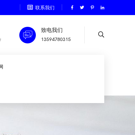
联系我们
致电我们
号
13594780315
网