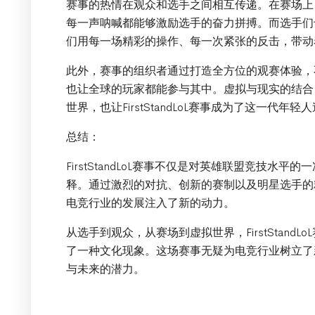
赛事的热情在观众和选手之间相互传递。在赛场上
每一声呐喊都能够激励选手的奋力拼搏。而选手们
们用每一场精彩的操作、每一次紧张的反击，带动
此外，赛事的组织者通过打造全方位的观赛体验，
也让全球的玩家都能参与其中。虚拟与现实的结合
世界，也让FirstStandLoL赛事成为了这一代
总结：
FirstStandLoL赛事不仅是对英雄联盟竞技水
释。通过激烈的对抗、创新的赛制以及明星选手的
电竞行业的发展注入了新的动力。
从选手到观众，从赛场到虚拟世界，FirstStand
了一种文化现象。这场赛事无疑为电竞行业树立了
与未来的潜力。