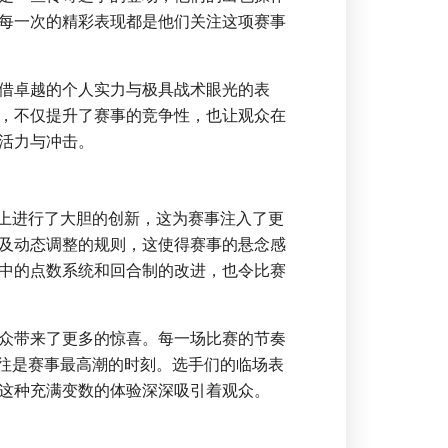
每一次的精彩表现都是他们关注这项赛事
借卓越的个人实力与极具战术眼光的表
，不仅提升了赛事的竞争性，也让观众在
活力与冲击。
在赛制上进行了大胆的创新，这为赛事注入了更
及动态调整的规则，这使得赛事的悬念感
中的点数系统和回合制的改进，也令比赛
众带来了更多的惊喜。每一场比赛的节奏
往往是赛事最高潮的时刻。选手们的临场表
这种充满变数的体验深深吸引着观众。