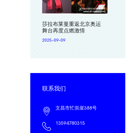
莎拉布莱曼重返北京奥运
舞台再度点燃激情
2025-09-09
联系我们
文昌市忙崇崖388号
13594780315