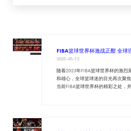
FIBA篮球世界杯激战正酣 全
2025-05-12
随着2023年FIBA篮球世界杯的
和雄心，全球篮球迷的目光再次聚
当前FIBA篮球世界杯的精彩之处，并