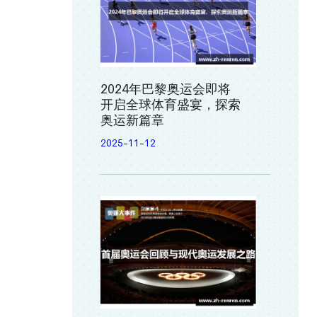
2024年巴黎奥运会即将
开启全球体育盛宴，探索
奥运新篇章
2025-11-12