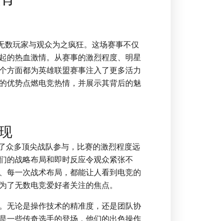
烈对抗让无数玩家与观众为之疯狂。这场赛事不仅
起的热血激情。从赛事的激烈程度、明星
个方面都为英雄联盟赛事注入了更多活力
的优势点燃电竞热情，并展示其背后的魅
现
，吸引了众多顶尖战队参与，比赛的激烈程度远
们的战略布局和即时反应令观众紧张不
、每一次战术布局，都能让人看到电竞的
为了无数电竞爱好者关注的焦点。
。无论是操作技术的精准度，还是团队协
是一些传奇选手的登场，他们的出色操作