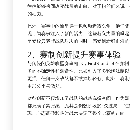
往往能够瞬间改变战局的走向。对于粉丝们来说，
的动力。
此外，赛事中的新星选手也频频崭露头角，他们凭
现，为赛事注入了新的活力。这些新兴力量的崛起
享受经典老牌战队对决的同时，感受到新鲜血液的
2、赛制创新提升赛事体验
与传统的英雄联盟赛事相比，FirstStandLoL
多的不确定性和观赏性。比如引入了多轮淘汰制以
更强，任何一支战队都不敢掉以轻心。此外，赛制
更加公平与激烈。
这些创新不仅增加了战队的战略选择空间，也为观
都充满了紧张感，尤其是倒数阶段的“决胜局”，
现、心态调整和临时战术决定了整个比赛的走向，