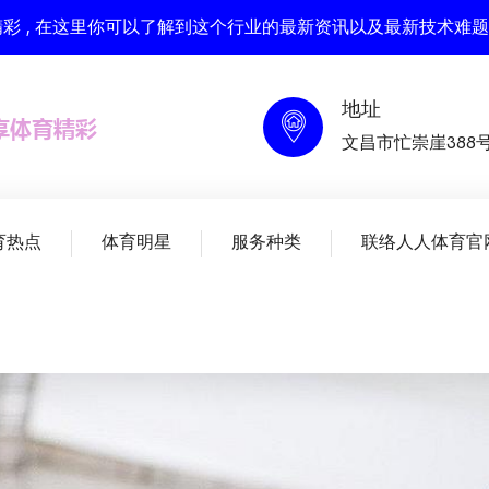
彩 , 在这里你可以了解到这个行业的最新资讯以及最新技术难题
地址
文昌市忙崇崖388
育热点
体育明星
服务种类
联络人人体育官