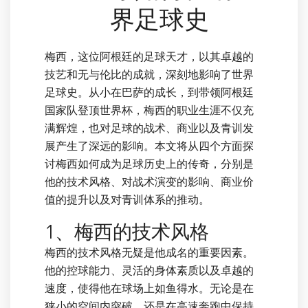
界足球史
梅西，这位阿根廷的足球天才，以其卓越的
技艺和无与伦比的成就，深刻地影响了世界
足球史。从小在巴萨的成长，到带领阿根廷
国家队登顶世界杯，梅西的职业生涯不仅充
满辉煌，也对足球的战术、商业以及青训发
展产生了深远的影响。本文将从四个方面探
讨梅西如何成为足球历史上的传奇，分别是
他的技术风格、对战术演变的影响、商业价
值的提升以及对青训体系的推动。
1、梅西的技术风格
梅西的技术风格无疑是他成名的重要因素。
他的控球能力、灵活的身体素质以及卓越的
速度，使得他在球场上如鱼得水。无论是在
狭小的空间内突破，还是在高速奔跑中保持