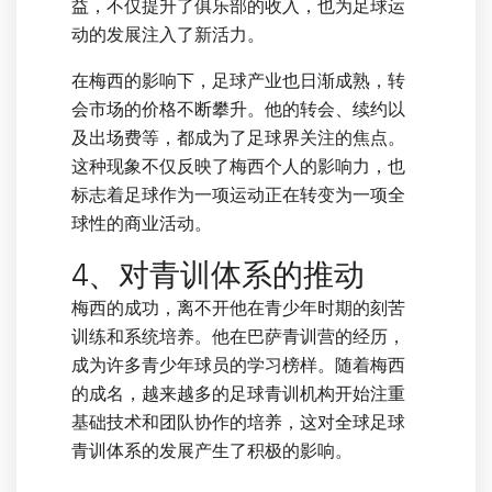
益，不仅提升了俱乐部的收入，也为足球运
动的发展注入了新活力。
在梅西的影响下，足球产业也日渐成熟，转
会市场的价格不断攀升。他的转会、续约以
及出场费等，都成为了足球界关注的焦点。
这种现象不仅反映了梅西个人的影响力，也
标志着足球作为一项运动正在转变为一项全
球性的商业活动。
4、对青训体系的推动
梅西的成功，离不开他在青少年时期的刻苦
训练和系统培养。他在巴萨青训营的经历，
成为许多青少年球员的学习榜样。随着梅西
的成名，越来越多的足球青训机构开始注重
基础技术和团队协作的培养，这对全球足球
青训体系的发展产生了积极的影响。