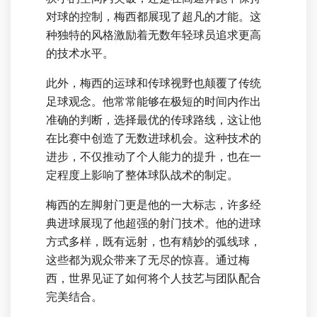
对球的控制，梅西都展现了超凡的才能。这
种独特的风格激励着无数年轻球员追求更高
的技术水平。
此外，梅西的运球和传球视野也颠覆了传统
足球观念。他常常能够在极短的时间内作出
准确的判断，选择最优的传球路线，这让他
在比赛中创造了无数进球机会。这种技术的
进步，不仅推动了个人能力的提升，也在一
定程度上影响了整体球队战术的制定。
梅西的左脚射门更是他的一大标志，许多经
典进球展现了他超强的射门技术。他的进球
方式多样，既有远射，也有精妙的弧线球，
这些都为观众带来了无尽的惊喜。通过梅
西，世界见证了如何将个人技艺与团队配合
完美结合。