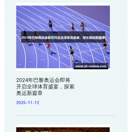
2024年巴黎奥运会即将
开启全球体育盛宴，探索
奥运新篇章
2025-11-12