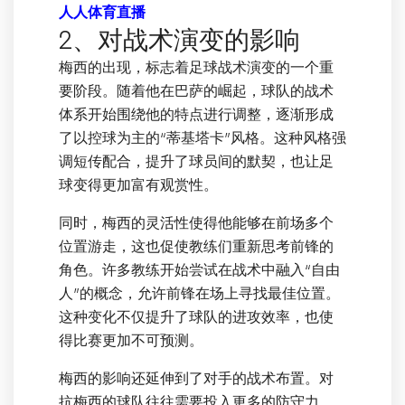
人人体育直播
2、对战术演变的影响
梅西的出现，标志着足球战术演变的一个重
要阶段。随着他在巴萨的崛起，球队的战术
体系开始围绕他的特点进行调整，逐渐形成
了以控球为主的“蒂基塔卡”风格。这种风格强
调短传配合，提升了球员间的默契，也让足
球变得更加富有观赏性。
同时，梅西的灵活性使得他能够在前场多个
位置游走，这也促使教练们重新思考前锋的
角色。许多教练开始尝试在战术中融入“自由
人”的概念，允许前锋在场上寻找最佳位置。
这种变化不仅提升了球队的进攻效率，也使
得比赛更加不可预测。
梅西的影响还延伸到了对手的战术布置。对
抗梅西的球队往往需要投入更多的防守力