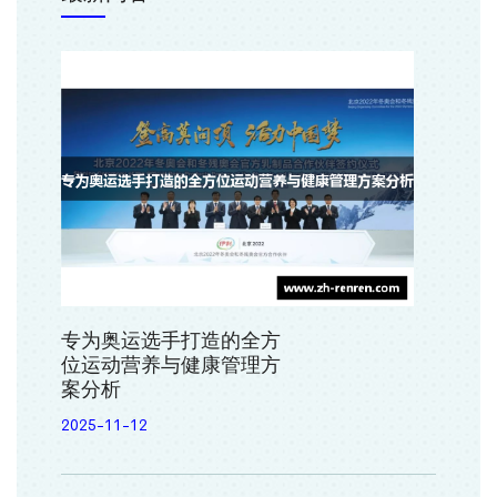
专为奥运选手打造的全方
位运动营养与健康管理方
案分析
2025-11-12