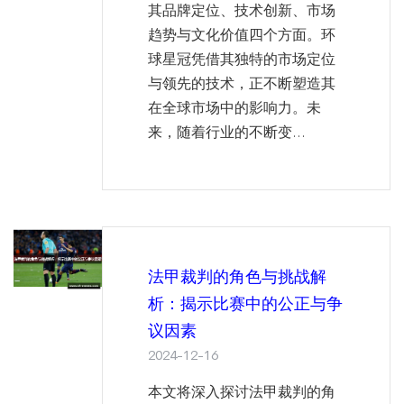
其品牌定位、技术创新、市场
趋势与文化价值四个方面。环
球星冠凭借其独特的市场定位
与领先的技术，正不断塑造其
在全球市场中的影响力。未
来，随着行业的不断变...
法甲裁判的角色与挑战解
析：揭示比赛中的公正与争
议因素
2024-12-16
本文将深入探讨法甲裁判的角