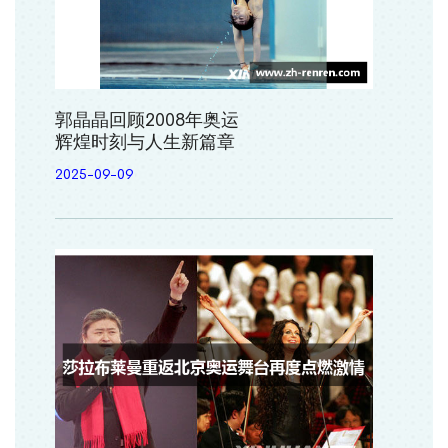
郭晶晶回顾2008年奥运
辉煌时刻与人生新篇章
2025-09-09