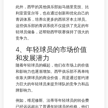
此外，西甲的其他俱乐部如马德里竞技、比
利亚雷亚尔等，也在通过创新和优化自己的
青训体系，培养出更多的西班牙本土球员。
这些俱乐部的青训系统不仅提供了充足的年
轻球员储备，还帮助西甲联赛保持了强大的
竞争力。
4、年轻球员的市场价值
和发展潜力
随着年轻球员的崛起，他们在市场上的价值
和影响力也逐渐增加。西甲俱乐部不再单纯
依靠大牌球员的商业价值，而是通过签约潜
力巨大的年轻球员来提升球队的竞争力和品
牌影响力。
例如，维尼修斯、法蒂等年轻球员的转会费
已经远远超出了普通年轻球员的价格，他们