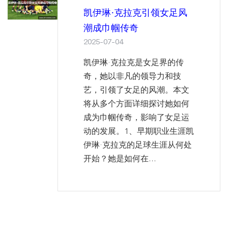
凯伊琳·克拉克引领女足风
潮成巾帼传奇
2025-07-04
凯伊琳·克拉克是女足界的传
奇，她以非凡的领导力和技
艺，引领了女足的风潮。本文
将从多个方面详细探讨她如何
成为巾帼传奇，影响了女足运
动的发展。1、早期职业生涯凯
伊琳·克拉克的足球生涯从何处
开始？她是如何在...