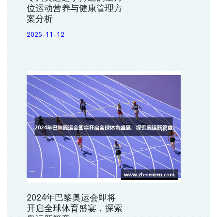
位运动营养与健康管理方
案分析
2025-11-12
2024年巴黎奥运会即将
开启全球体育盛宴，探索