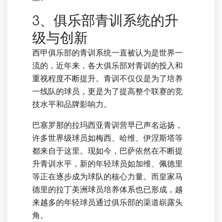
3、俱乐部青训系统的升
级与创新
西甲俱乐部的青训系统一直被认为是世界一
流的，近年来，各大俱乐部对青训的投入和
重视程度不断提升。青训不仅仅是为了培养
一线队的球员，更是为了提高整个联赛的竞
技水平和品牌影响力。
巴塞罗那的拉玛西亚青训营早已声名远扬，
许多世界级球员如梅西、哈维、伊涅斯塔等
都来自于这里。现如今，巴萨依然在不断提
升青训水平，新的年轻球员如加维、佩德里
等正在逐步成为球队的核心力量。而皇家马
德里的拉丁美洲球员培养体系也已形成，越
来越多的年轻球员通过俱乐部的渠道崭露头
角。