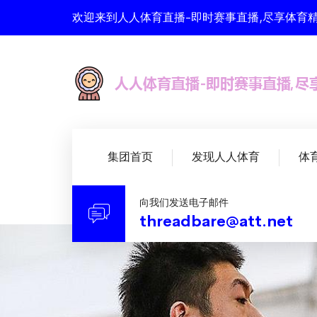
欢迎来到人人体育直播-即时赛事直播,尽享体育精
集团首页
发现人人体育
体
向我们发送电子邮件
threadbare@att.net