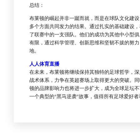
总结：
布莱顿的崛起并非一蹴而就，而是在球队文化建设
多个方面共同发力的结果。通过扎实的基础建设，
了联赛中的一支强队。他们的成功为其他中小型俱
有限，通过科学管理、创新思维和坚韧不拔的努力
地。
人人体育直播
在未来，布莱顿将继续保持其独特的足球哲学，深
战术体系，力争在英超赛场上取得更大的突破。同
顿的品牌影响力也将进一步扩大，成为全球足坛不
一个典型的“黑马逆袭”故事，值得所有足球爱好者