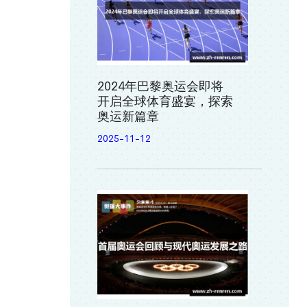
2024年巴黎奥运会即将
开启全球体育盛宴，探索
奥运新篇章
2025-11-12