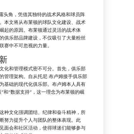
崭露头角，凭借其独特的战术风格和球员阵
。本文将从布莱顿的球队文化建设、战术
崛起的原因。布莱顿通过灵活的战术体
的俱乐部品牌建设，不仅吸引了大量粉丝
联赛中不可忽视的力量。
新
文化和管理模式密不可分。首先，俱乐部
的管理架构。自从托尼·布卢姆接手俱乐部
为基础的现代化俱乐部。布卢姆本人具有
”和“数据支持”，这一理念为布莱顿的崛
这种文化强调团结、纪律和奋斗精神，所
断努力提升个人与团队的整体表现。此
见面会和社区活动，使得球迷们能够参与