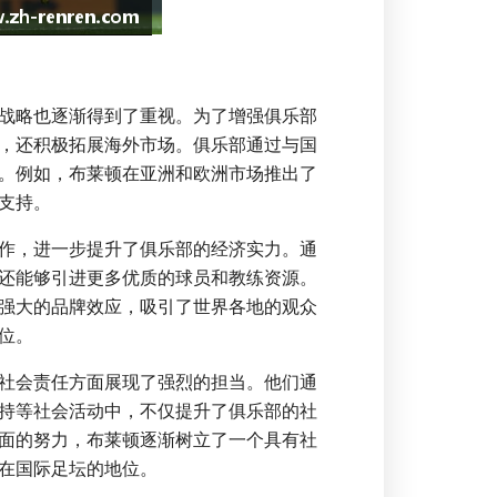
战略也逐渐得到了重视。为了增强俱乐部
，还积极拓展海外市场。俱乐部通过与国
。例如，布莱顿在亚洲和欧洲市场推出了
支持。
作，进一步提升了俱乐部的经济实力。通
还能够引进更多优质的球员和教练资源。
强大的品牌效应，吸引了世界各地的观众
位。
社会责任方面展现了强烈的担当。他们通
持等社会活动中，不仅提升了俱乐部的社
面的努力，布莱顿逐渐树立了一个具有社
在国际足坛的地位。