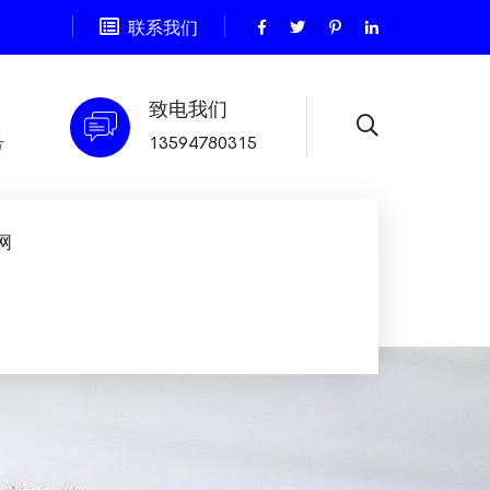
联系我们
致电我们
号
13594780315
网