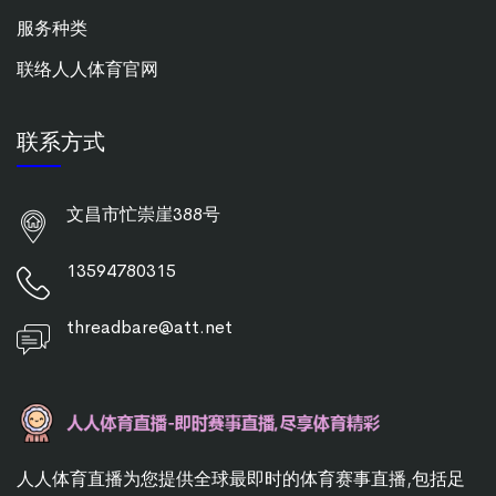
服务种类
联络人人体育官网
联系方式
文昌市忙崇崖388号
13594780315
threadbare@att.net
人人体育直播为您提供全球最即时的体育赛事直播,包括足