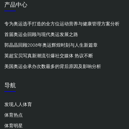
产品中心
专为奥运选手打造的全方位运动营养与健康管理方案分析
首届奥运会回顾与现代奥运发展之路
郭晶晶回顾2008年奥运辉煌时刻与人生新篇章
英超宝贝写真新潮流引爆社交媒体 热议不断
美国奥运会承办次数最多的背后原因及影响分析
导航
发现人人体育
体育热点
体育明星