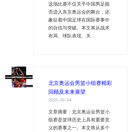
这场比赛不仅关乎中国男足能
否进入东京奥运会的舞台，还
象征着中国足球在国际赛事中
的自信与突破。本文将从战术
布局、球队表现、关...
北京奥运会男篮小组赛精彩
回顾及未来展望
2025-09-04
文章摘要：北京奥运会男篮小
组赛是篮球历史上具有重要意
义的赛事之一。本文将从多个