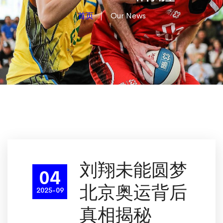
首页
Our News
刘翔未能圆梦
04
北京奥运背后
2025-09
真相揭秘