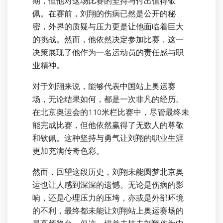
期，但他对这场比赛的坚持与付出值得敬
佩。在赛前，刘翔的伤病已然是公开的秘
密，外界的质疑与压力更是让他面临着巨大
的挑战。然而，他依然决定参加比赛，这一
决策展现了他作为一名运动员的责任感与职
业精神。
对于刘翔来说，能够代表中国站上奥运赛
场，无论结果如何，都是一次非凡的经历。
在北京奥运会的110米栏比赛中，尽管最终未
能完成比赛，但他依然赢得了无数人的尊敬
和钦佩。这种坚持与勇气让刘翔的职业生涯
更加充满传奇色彩。
然而，回望这段历史，刘翔未能圆梦北京奥
运也让人感到深深的遗憾。无论是伤病的影
响，还是心理压力的压垮，亦或是外部环境
的不利，最终都未能让刘翔站上奥运赛场的