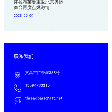
莎拉布莱曼重返北京奥运
舞台再度点燃激情
2025-09-09
联系我们
文昌市忙崇崖388号
13594780315
threadbare@att.net