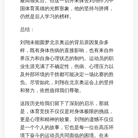
最高领奖台。但这一切并未抹去刘翔作为中
国体育英雄的光辉形象，他的坚持与拼搏，
仍然是后人学习的榜样。
总结：
刘翔未能圆梦北京奥运的背后原因复杂多
样，既有身体伤病的直接影响，也有来自外
界压力和自身心理状态的制约。运动员的职
业生涯充满了不确定性，伤病、心理压力以
及外部环境的干扰都可能决定一场比赛的胜
负。尽管如此，刘翔在北京奥运会上的坚持
和努力，依然值得我们尊敬。
这段历史给我们留下了深刻的启示，那就
是，体育竞技不仅仅是对身体极限的挑战，
更是心理和精神的较量。刘翔的遗憾不仅仅
是一个个人的故事，它也是每一位在高压环
境下奋斗的运动员共同面临的困境。在未