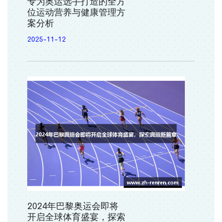
专为奥运选手打造的全方
位运动营养与健康管理方
案分析
2025-11-12
2024年巴黎奥运会即将
开启全球体育盛宴，探索