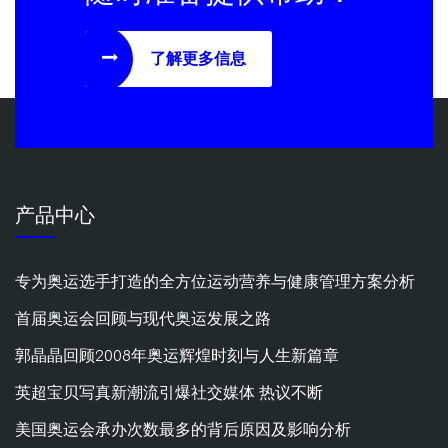
了解更多信息
产品中心
专为奥运选手打造的全方位运动营养与健康管理方案分析
首届奥运会回顾与现代奥运发展之路
郭晶晶回顾2008年奥运辉煌时刻与人生新篇章
英超宝贝写真新潮流引爆社交媒体 热议不断
美国奥运会承办次数最多的背后原因及影响分析