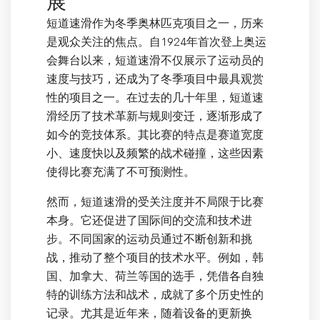
展
短道速滑作为冬季奥林匹克项目之一，历来
是观众关注的焦点。自1924年首次登上奥运
会舞台以来，短道速滑不仅展示了运动员的
速度与技巧，还成为了冬季项目中最具观赏
性的项目之一。在过去的几十年里，短道速
滑经历了技术革新与规则变迁，逐渐形成了
如今的竞技体系。其比赛的特点是赛道宽度
小、速度快以及频繁的战术碰撞，这些因素
使得比赛充满了不可预测性。
然而，短道速滑的受关注度并不局限于比赛
本身。它还促进了国际间的交流和技术进
步。不同国家的运动员通过不断创新和挑
战，推动了整个项目的技术水平。例如，韩
国、加拿大、荷兰等国的选手，凭借各自独
特的训练方法和战术，成就了多个历史性的
记录。尤其是近年来，随着设备的更新换