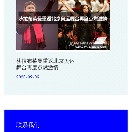
莎拉布莱曼重返北京奥运
舞台再度点燃激情
2025-09-09
联系我们