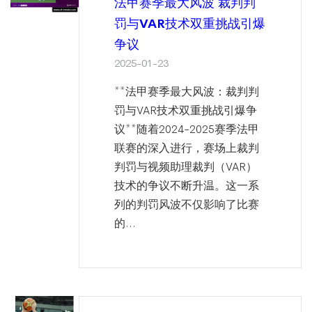
法甲赛季最大风波 裁判判
罚与VAR技术双重挑战引爆
争议
2025-01-23
**法甲赛季最大风波：裁判判
罚与VAR技术双重挑战引爆争
议**随着2024-2025赛季法甲
联赛的深入进行，赛场上裁判
判罚与视频助理裁判（VAR）
技术的争议不断升温。这一系
列的判罚风波不仅影响了比赛
的...