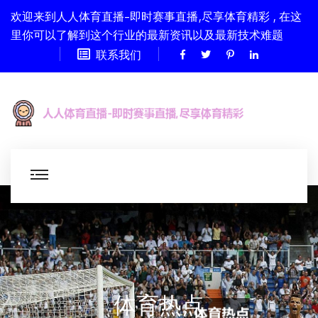
欢迎来到人人体育直播-即时赛事直播,尽享体育精彩 , 在这
里你可以了解到这个行业的最新资讯以及最新技术难题
联系我们
体育热点