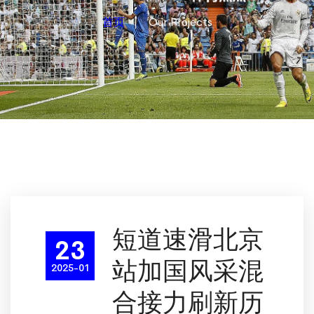
首页
Our Projects
短道速滑北京
23
站加国风采混
2025-01
合接力刷新历