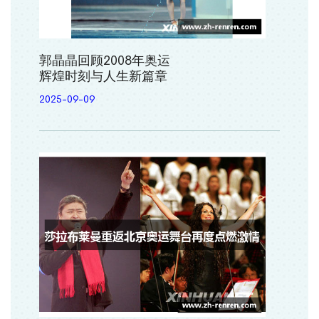
郭晶晶回顾2008年奥运
辉煌时刻与人生新篇章
2025-09-09