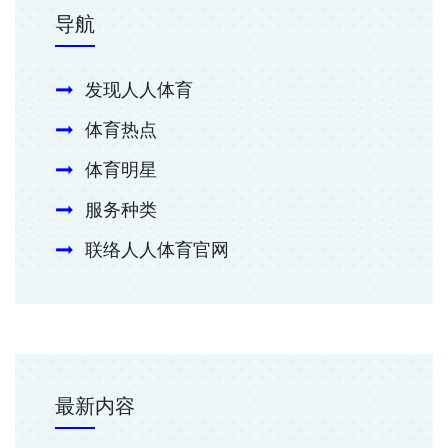
导航
发现人人体育
体育热点
体育明星
服务种类
联络人人体育官网
最新内容