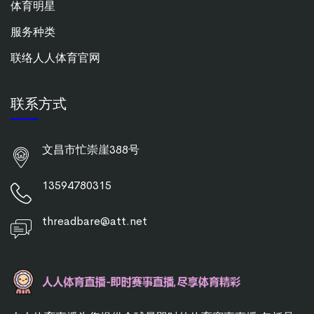
体育明星
服务种类
联络人人体育官网
联系方式
文昌市忙崇崖388号
13594780315
threadbare@att.net