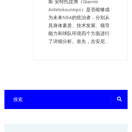
斯·安特托昆博（Giannis
Antetokounmpo）是否能够成
为未来NBA的统治者，分别从
其身体素质、技术发展、领导
能力和球队环境四个方面进行
了详细分析。首先，吉安尼...