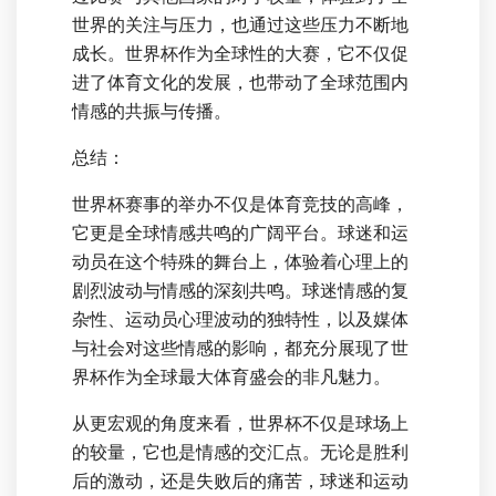
世界的关注与压力，也通过这些压力不断地
成长。世界杯作为全球性的大赛，它不仅促
进了体育文化的发展，也带动了全球范围内
情感的共振与传播。
总结：
世界杯赛事的举办不仅是体育竞技的高峰，
它更是全球情感共鸣的广阔平台。球迷和运
动员在这个特殊的舞台上，体验着心理上的
剧烈波动与情感的深刻共鸣。球迷情感的复
杂性、运动员心理波动的独特性，以及媒体
与社会对这些情感的影响，都充分展现了世
界杯作为全球最大体育盛会的非凡魅力。
从更宏观的角度来看，世界杯不仅是球场上
的较量，它也是情感的交汇点。无论是胜利
后的激动，还是失败后的痛苦，球迷和运动