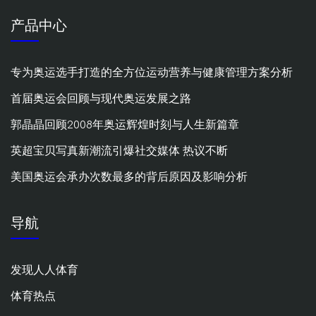
产品中心
专为奥运选手打造的全方位运动营养与健康管理方案分析
首届奥运会回顾与现代奥运发展之路
郭晶晶回顾2008年奥运辉煌时刻与人生新篇章
英超宝贝写真新潮流引爆社交媒体 热议不断
美国奥运会承办次数最多的背后原因及影响分析
导航
发现人人体育
体育热点