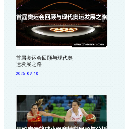
首届奥运会回顾与现代奥
运发展之路
2025-09-10