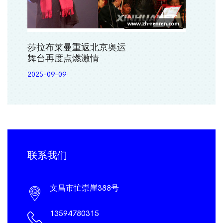
莎拉布莱曼重返北京奥运
舞台再度点燃激情
2025-09-09
联系我们
文昌市忙崇崖388号
13594780315