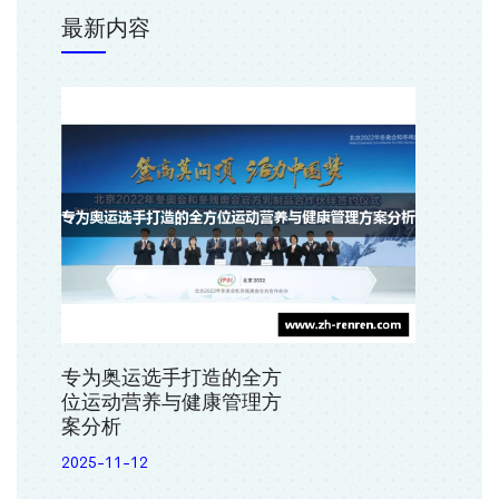
最新内容
专为奥运选手打造的全方
位运动营养与健康管理方
案分析
2025-11-12