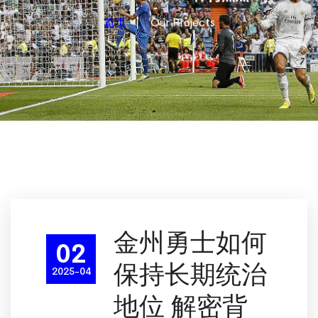
首页
Our Projects
金州勇士如何
02
保持长期统治
2025-04
地位 解密背