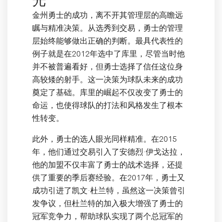
光
金州勇士的成功，离不开其管理层的高瞻远
瞩与精准决策。从选秀到交易，勇士的管理
层始终能够做出正确的判断。最具代表性的
例子就是在2012年选中了库里，尽管当时他
并不被普遍看好，但勇士选择了信任这位身
高较矮的射手。这一决策为球队未来的成功
奠定了基础。库里的崛起不仅改变了勇士的
命运，也使得球队的打法和风格发生了根本
性转变。
此外，勇士的选人眼光同样精准。在2015
年，他们通过交易引入了安德烈·伊戈达拉，
他的加盟不仅丰富了勇士的战术选择，还提
供了重要的季后赛经验。在2017年，勇士又
成功引进了凯文·杜兰特，虽然这一决策曾引
发争议，但杜兰特的加入极大增强了勇士的
冠军竞争力，帮助球队实现了两个总冠军的