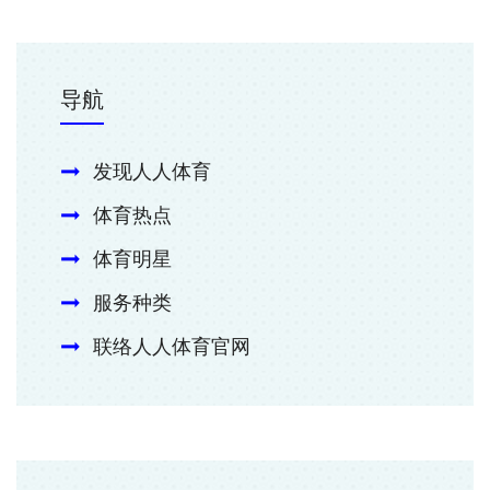
导航
发现人人体育
体育热点
体育明星
服务种类
联络人人体育官网