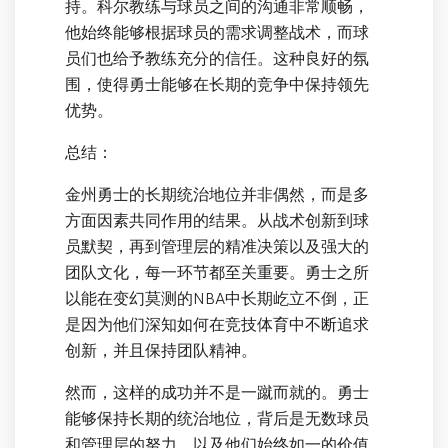
持。科尔教练与球员之间的沟通非常顺畅，
他始终能够根据球员的需求调整战术，而球
员们也给予教练充分的信任。这种良好的氛
围，使得勇士能够在长期的竞争中保持领先
优势。
总结：
金州勇士的长期统治地位并非偶然，而是多
方面因素共同作用的结果。从战术创新到球
员默契，再到管理层的精准决策以及强大的
团队文化，每一环节都至关重要。勇士之所
以能在变幻莫测的NBA中长期屹立不倒，正
是因为他们深知如何在竞技体育中不断追求
创新，并且保持团队精神。
然而，这样的成功并不是一蹴而就的。勇士
能够保持长期的统治地位，背后是无数球员
和管理层的努力，以及他们始终如一的价值