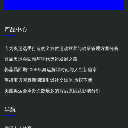
产品中心
专为奥运选手打造的全方位运动营养与健康管理方案分析
首届奥运会回顾与现代奥运发展之路
郭晶晶回顾2008年奥运辉煌时刻与人生新篇章
英超宝贝写真新潮流引爆社交媒体 热议不断
美国奥运会承办次数最多的背后原因及影响分析
导航