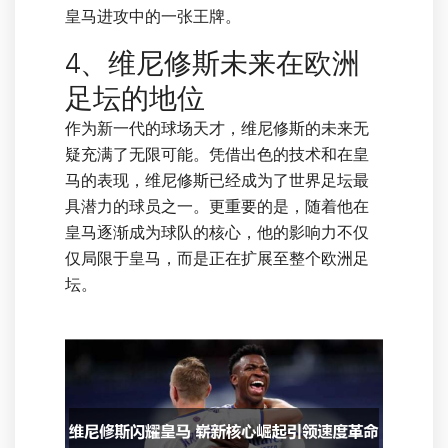
皇马进攻中的一张王牌。
4、维尼修斯未来在欧洲
足坛的地位
作为新一代的球场天才，维尼修斯的未来无
疑充满了无限可能。凭借出色的技术和在皇
马的表现，维尼修斯已经成为了世界足坛最
具潜力的球员之一。更重要的是，随着他在
皇马逐渐成为球队的核心，他的影响力不仅
仅局限于皇马，而是正在扩展至整个欧洲足
坛。