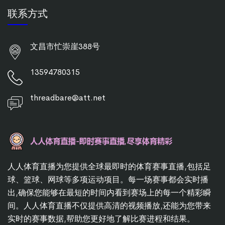
联系方式
文昌市忙崇崖388号
13594780315
threadbare@att.net
人人体育直播为您提供全球最即时的体育赛事直播,包括足
球、篮球、网球等多项运动项目。每一场赛事都会实时播
出,确保您能够在最短的时间内看到赛场上的每一个精彩瞬
间。人人体育直播不仅提供高清的视频播放,还能为您带来
实时的赛事数据,帮助您更好地了解比赛进程和结果。