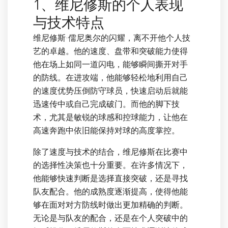
1、维尼修斯的个人表现
与技术特点
维尼修斯·儒尼奥尔的闪耀，离不开他个人技
艺的卓越。他的速度、盘带和突破能力使得
他在场上如同一道闪电，能够瞬间撕开对手
的防线。在进攻端，他能够轻松地利用自己
的速度优势压倒防守球员，快速启动后就能
迅速传中或自己完成破门。而他的脚下技
术，尤其是敏锐的球感和控球能力，让他在
高速奔跑中依旧能保持对球的高度掌控。
除了速度与技术的结合，维尼修斯在比赛中
的选择性决策也十分重要。在许多情况下，
他能够快速判断是选择直接突破，还是寻找
队友配合。他的成熟度逐渐提高，使得他能
够在面对对方防线时做出更加精确的判断。
无论是与队友的配合，还是在个人突破中的