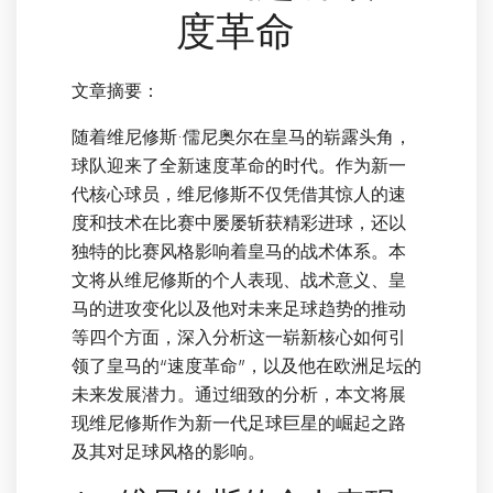
度革命
文章摘要：
随着维尼修斯·儒尼奥尔在皇马的崭露头角，
球队迎来了全新速度革命的时代。作为新一
代核心球员，维尼修斯不仅凭借其惊人的速
度和技术在比赛中屡屡斩获精彩进球，还以
独特的比赛风格影响着皇马的战术体系。本
文将从维尼修斯的个人表现、战术意义、皇
马的进攻变化以及他对未来足球趋势的推动
等四个方面，深入分析这一崭新核心如何引
领了皇马的“速度革命”，以及他在欧洲足坛的
未来发展潜力。通过细致的分析，本文将展
现维尼修斯作为新一代足球巨星的崛起之路
及其对足球风格的影响。