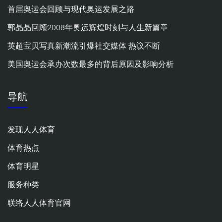
首届奥运会回顾与现代奥运发展之路
郭晶晶回顾2008年奥运辉煌时刻与人生新篇章
英超宝贝写真新潮流引爆社交媒体 热议不断
美国奥运会承办次数最多的背后原因及影响分析
导航
发现人人体育
体育热点
体育明星
服务种类
联络人人体育官网