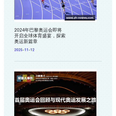
2024年巴黎奥运会即将
开启全球体育盛宴，探索
奥运新篇章
2025-11-12