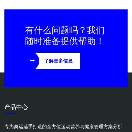
有什么问题吗？我们
随时准备提供帮助！
了解更多信息
产品中心
专为奥运选手打造的全方位运动营养与健康管理方案分析