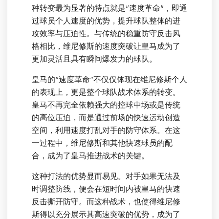
种转变最为显著的特点就是“速度革命”，即通
过球员个人速度的优势，提升球队整体的进
攻效率与压迫性。与传统的稳重防守反击风
格相比，维尼修斯的速度突破让皇马成为了
更加灵活且具有瞬间爆发力的球队。
皇马的“速度革命”不仅仅体现在维尼修斯个人
的表现上，更是整个球队战术体系的转变。
皇马不再完全依赖强大的控球中场或是传统
的高位压迫，而是通过前场的快速运动创造
空间，利用速度打乱对手的防守体系。在这
一过程中，维尼修斯和其他快速球员的配
合，成为了皇马推进战术的关键。
这种打法的优势显而易见。对手如果无法及
时调整防线，便会在短时间内被皇马的快速
反击撕开防守。而这种战术，也使得维尼修
斯得以充分展示其高速突破的优势，成为了