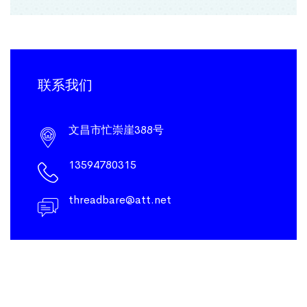
联系我们
文昌市忙崇崖388号
13594780315
threadbare@att.net