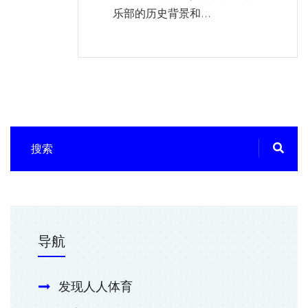
乐部的历史背景和...
导航
发现人人体育