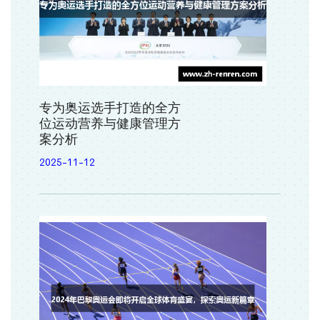
专为奥运选手打造的全方
位运动营养与健康管理方
案分析
2025-11-12