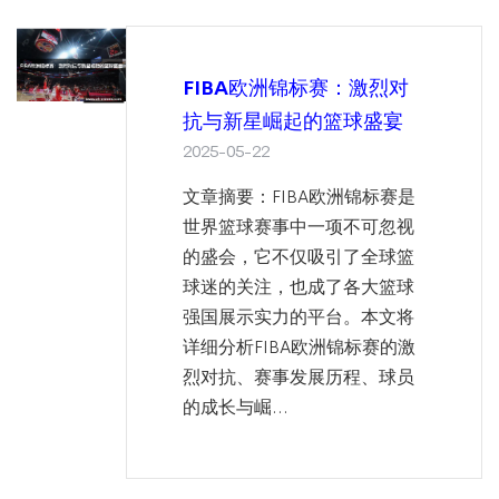
FIBA欧洲锦标赛：激烈对
抗与新星崛起的篮球盛宴
2025-05-22
文章摘要：FIBA欧洲锦标赛是
世界篮球赛事中一项不可忽视
的盛会，它不仅吸引了全球篮
球迷的关注，也成了各大篮球
强国展示实力的平台。本文将
详细分析FIBA欧洲锦标赛的激
烈对抗、赛事发展历程、球员
的成长与崛...