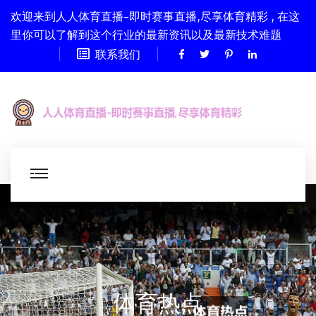
欢迎来到人人体育直播-即时赛事直播,尽享体育精彩 , 在这
里你可以了解到这个行业的最新资讯以及最新技术难题
联系我们
体育热点