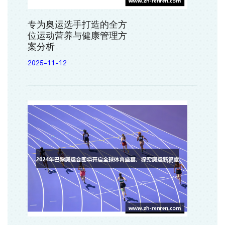
专为奥运选手打造的全方
位运动营养与健康管理方
案分析
2025-11-12