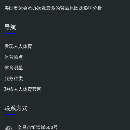
美国奥运会承办次数最多的背后原因及影响分析
导航
发现人人体育
体育热点
体育明星
服务种类
联络人人体育官网
联系方式
文昌市忙崇崖388号