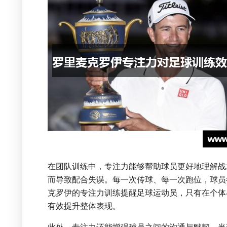
在团队训练中，专注力能够帮助球员更好地理解战
而导致配合失误。每一次传球、每一次跑位，球员
克罗伊的专注力训练提醒足球运动员，只有在个体
有效提升整体表现。