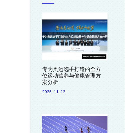
专为奥运选手打造的全方
位运动营养与健康管理方
案分析
2025-11-12