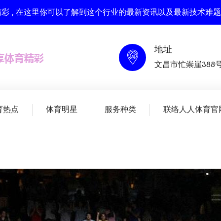
彩 , 在这里你可以了解到这个行业的最新资讯以及最新技术难题
地址
文昌市忙崇崖388
育热点
体育明星
服务种类
联络人人体育官