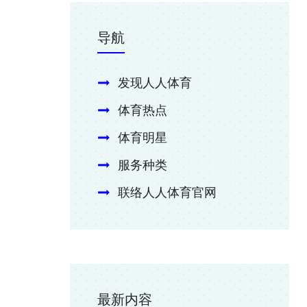
导航
发现人人体育
体育热点
体育明星
服务种类
联络人人体育官网
最新内容