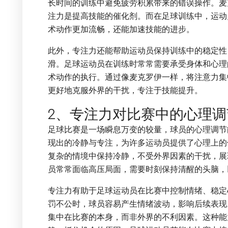
长时间的训练中避免疲劳积累带来的错误操作。麦
注力是提高技能的催化剂。而在足球训练中，运动
术动作更加流畅，还能加速技能的进步。
此外，专注力还能帮助运动员保持训练中的稳定性
滑。足球运动员在训练时常常需要承受身体和心理
术动作的执行。通过像麦克罗伊一样，将注意力集
更好地克服外界的干扰，专注于技能提升。
2、专注力对比赛中的心理调
足球比赛是一场瞬息万变的较量，球员的心理调节
现出的冷静与专注，为许多运动员提供了心理上的
复杂的情境中保持冷静，不受外界因素的干扰，展
员常常面临高压局面，需要时刻保持清醒的头脑，
专注力有助于足球运动员在比赛中控制情绪、稳定
罚不公时，球员容易产生情绪波动，影响后续表现
集中在比赛的本身，而非外界的不利因素。这种能