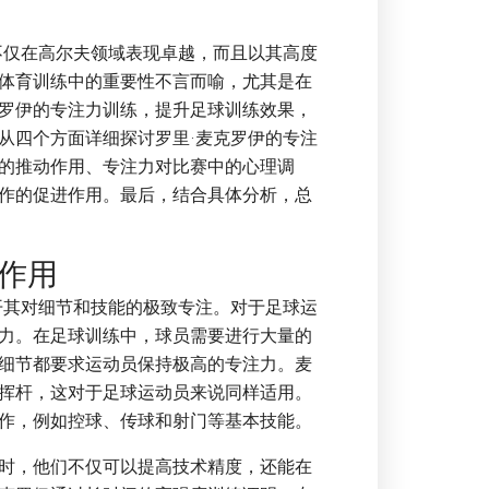
不仅在高尔夫领域表现卓越，而且以其高度
体育训练中的重要性不言而喻，尤其是在
罗伊的专注力训练，提升足球训练效果，
从四个方面详细探讨罗里·麦克罗伊的专注
的推动作用、专注力对比赛中的心理调
作的促进作用。最后，结合具体分析，总
作用
开其对细节和技能的极致专注。对于足球运
力。在足球训练中，球员需要进行大量的
细节都要求运动员保持极高的专注力。麦
挥杆，这对于足球运动员来说同样适用。
作，例如控球、传球和射门等基本技能。
时，他们不仅可以提高技术精度，还能在