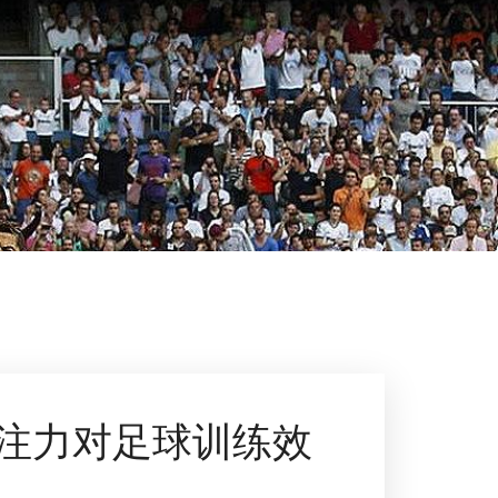
注力对足球训练效