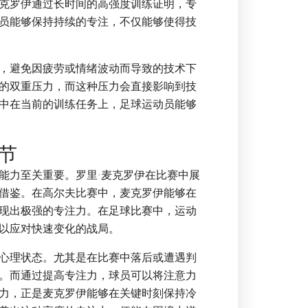
克罗伊通过长时间的高强度训练证明，专
员能够保持持续的专注，不仅能够使得技
，避免因疲劳或情绪波动而导致的技术下
的双重压力，而这种压力会直接影响到技
中在当前的训练任务上，足球运动员能够
节
能力至关重要。罗里·麦克罗伊在比赛中展
借鉴。在高尔夫比赛中，麦克罗伊能够在
现出极强的专注力。在足球比赛中，运动
以应对快速变化的战局。
心理状态。尤其是在比赛中落后或遭遇判
。而通过提高专注力，球员可以将注意力
力，正是麦克罗伊能够在关键时刻保持冷