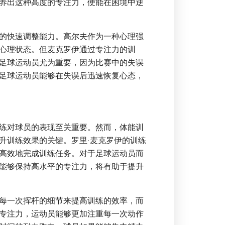
养出这种高度的专注力，便能在困境中逆
的快速调整能力。高尔夫作为一种心理强
心理状态。但麦克罗伊通过专注力的训
足球运动员尤为重要，因为比赛中的失误
足球运动员能够在失误后迅速恢复心态，
练对球员的表现至关重要。然而，体能训
升训练效果的关键。罗里·麦克罗伊的训练
高效地完成训练任务。对于足球运动员而
能够保持高水平的专注力，将有助于提升
每一次挥杆的细节来提高训练的效率，而
专注力，运动员能够更加注重每一次动作