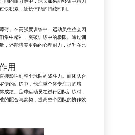
时间的耐力跑中，球员如果能够集中精力
过快积累，延长体能的持续时间。
障碍。在高强度训练中，运动员往往会因
们集中精神，突破训练中的极限。通过训
量，还能培养更强的心理耐力，提升在比
作用
直接影响到整个球队的战斗力。而团队合
罗伊的训练中，他注重个体专注力的培
体成绩。足球运动员在进行团队训练时，
准的配合与默契，提高整个团队的协作效