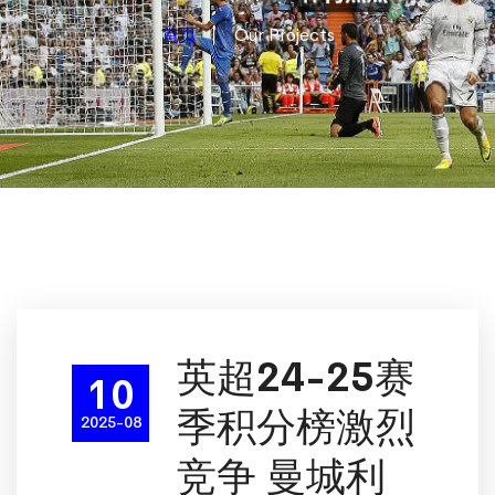
首页
Our Projects
英超24-25赛
10
季积分榜激烈
2025-08
竞争 曼城利