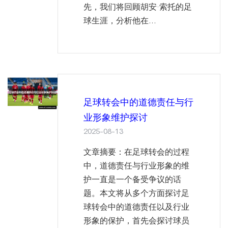
先，我们将回顾胡安·索托的足
球生涯，分析他在...
足球转会中的道德责任与行
业形象维护探讨
2025-08-13
文章摘要：在足球转会的过程
中，道德责任与行业形象的维
护一直是一个备受争议的话
题。本文将从多个方面探讨足
球转会中的道德责任以及行业
形象的保护，首先会探讨球员