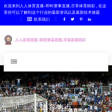
欢迎来到人人体育直播-即时赛事直播,尽享体育精彩 , 在这
里你可以了解到这个行业的最新资讯以及最新技术难题
联系我们
体育热点