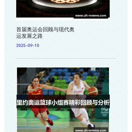
首届奥运会回顾与现代奥
运发展之路
2025-09-10