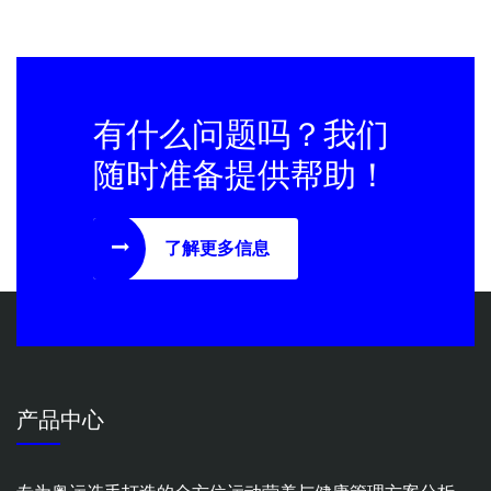
有什么问题吗？我们
随时准备提供帮助！
了解更多信息
产品中心