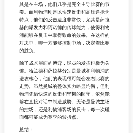
其是在主场，他们几乎是完全主导比赛的节
奏。而利物浦则是以快速反击和高压逼抢为
特点，他们的反击速度非常快，尤其是萨拉
赫的爆发力和阿诺德的传球能力，使得利物
浦能够在反击中取得致命的效果。在这样的
对决中，哪一方能够控制中场，决定着比赛
的胜负。
除了战术层面的博弈，球员的发挥也极为关
键。哈兰德和萨拉赫分别是曼城和利物浦的
进攻核心，他们的表现很可能会左右比赛的
走势。虽然曼城的整体实力略显均衡，但利
物浦凭借快速的反击和坚韧的防守，依然能
够在直接对话中制造威胁。无论是曼城主场
的控场，还是利物浦客场的反击，每一次碰
面都可能成为赛季的转折点。
总结：