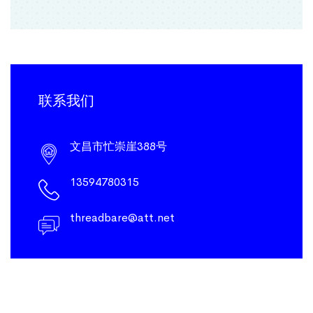
联系我们
文昌市忙崇崖388号
13594780315
threadbare@att.net