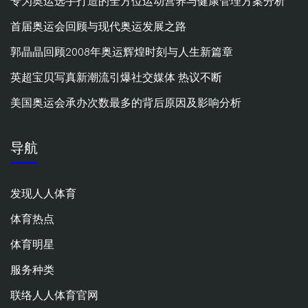
专为奥运选手打造的全方位运动营养与健康管理方案分析
首届奥运会回顾与现代奥运发展之路
郭晶晶回顾2008年奥运辉煌时刻与人生新篇章
英超宝贝写真新潮流引爆社交媒体 热议不断
美国奥运会承办次数最多的背后原因及影响分析
导航
发现人人体育
体育热点
体育明星
服务种类
联络人人体育官网