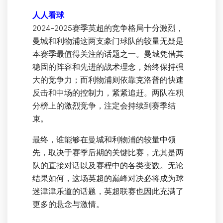
人人看球
2024-2025赛季英超的竞争格局十分激烈，
曼城和利物浦这两支豪门球队的较量无疑是
本赛季最值得关注的话题之一。曼城凭借其
稳固的阵容和先进的战术理念，始终保持强
大的竞争力；而利物浦则依靠克洛普的快速
反击和中场的控制力，紧紧追赶。两队在积
分榜上的激烈竞争，注定会持续到赛季结
束。
最终，谁能够在曼城和利物浦的较量中领
先，取决于赛季后期的关键比赛，尤其是两
队的直接对话以及赛程中的各类变数。无论
结果如何，这场英超的巅峰对决必将成为球
迷津津乐道的话题，英超联赛也因此充满了
更多的悬念与激情。