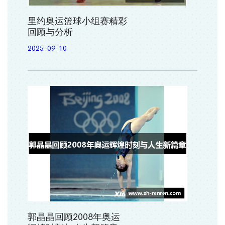
里约奥运篮球小组赛精彩
回顾与分析
2025-09-10
郭晶晶回顾2008年奥运