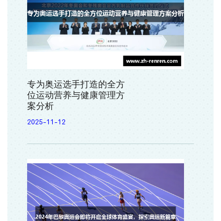
专为奥运选手打造的全方
位运动营养与健康管理方
案分析
2025-11-12