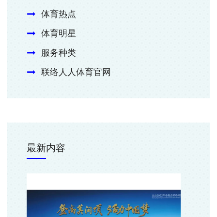
体育热点
体育明星
服务种类
联络人人体育官网
最新内容