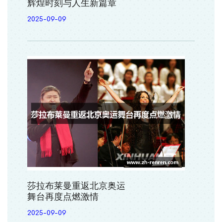
辉煌时刻与人生新篇章
2025-09-09
莎拉布莱曼重返北京奥运
舞台再度点燃激情
2025-09-09