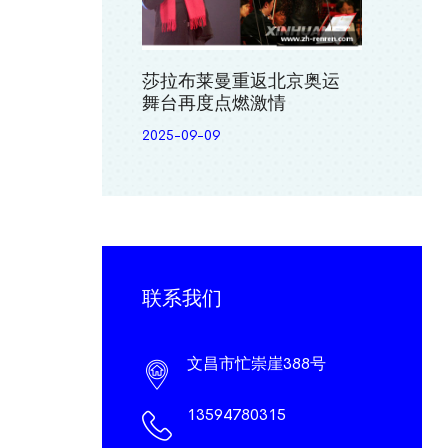
莎拉布莱曼重返北京奥运
舞台再度点燃激情
2025-09-09
联系我们
文昌市忙崇崖388号
13594780315